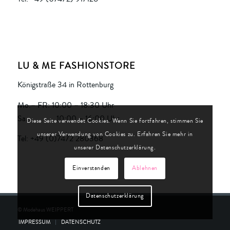
LU & ME FASHIONSTORE
Königstraße 34 in Rottenburg
Mo.– FR: 10:00 – 18:30 Uhr
Sa. 10:00 – 16:00 Uhr
Diese Seite verwendet Cookies. Wenn Sie fortfahren, stimmen Sie
unserer Verwendung von Cookies zu. Erfahren Sie mehr in
Tel: +49 (0)7472 280368
unserer Datenschutzerklärung.
Einverstanden
Ablehnen
Datenschutzerklärung
© Modehaus WEIPPERT
IMPRESSUM
DATENSCHUTZ