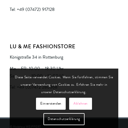
Tel: +49 (07472) 917128
LU & ME FASHIONSTORE
Königstraße 34 in Rottenburg
Mo.– FR: 10:00 – 18:30 Uhr
Sa. 10:00 – 16:00 Uhr
Diese Seite verwendet Cookies. Wenn Sie fortfahren, stimmen Sie
unserer Verwendung von Cookies zu. Erfahren Sie mehr in
Tel: +49 (0)7472 280368
unserer Datenschutzerklärung.
Einverstanden
Ablehnen
Datenschutzerklärung
© Modehaus WEIPPERT